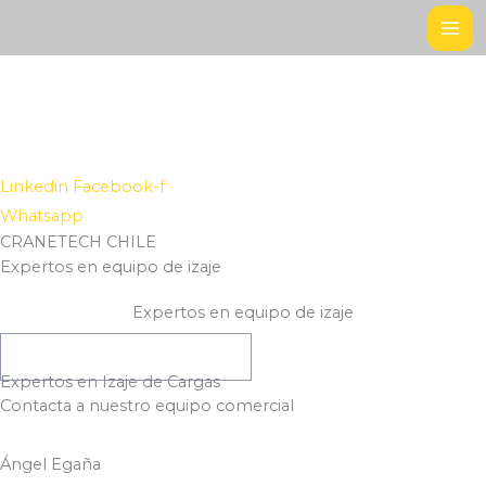
Ir
al
contenido
Linkedin
Facebook-f
Whatsapp
CRANETECH CHILE
Expertos en equipo de izaje
Expertos en equipo de izaje
COTIZA TU PROYECTO AQUÍ
Expertos en Izaje de Cargas
Contacta a nuestro equipo comercial
Ángel Egaña