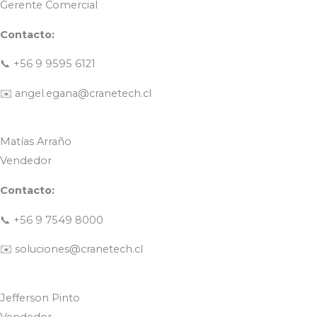
Gerente Comercial
Contacto:
📞
+56 9 9595 6121
✉️
angel.egana@cranetech.cl
Matías Arraño
Vendedor
Contacto:
📞
+56 9 7549 8000
✉️
soluciones@cranetech.cl
Jefferson Pinto
Vendedor