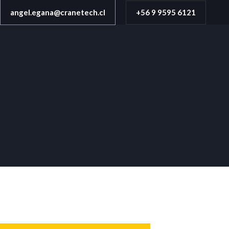
angel.egana@cranetech.cl
+56 9 9595 6121