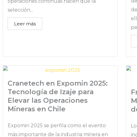
de
operaciones continuas hacen que la
de
selección...
el
Leer más
pe
Cranetech en Expomin 2025:
Tecnología de Izaje para
F
Elevar las Operaciones
M
Mineras en Chile
d
Expomin 2025 se perfila como el evento
Lo
más importante de la industria minera en
in