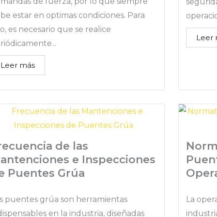
mandas de fuerza, por lo que siempre
segurid
be estar en optimas condiciones. Para
operacio
lo, es necesario que se realice
Leer
riódicamente...
Leer más
recuencia de las
Norma
antenciones e Inspecciones
Puent
e Puentes Grúa
Oper
s puentes grúa son herramientas
La oper
dispensables en la industria, diseñadas
industr