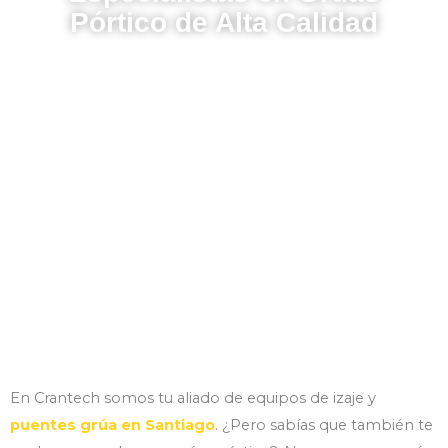
Pórtico de Alta Calidad
Las grúas pórtico son ideales para una amplia gama de
aplicaciones industriales, desde astilleros y almacenes hasta
plantas de manufactura y construcción. Su capacidad para
manejar cargas pesadas con precisión las hace indispensables
en sectores donde la eficiencia y la seguridad son prioritarias.
Descubre cómo nuestras grúas pueden optimizar tus
operaciones.
En Crantech somos tu aliado de equipos de izaje y
puentes grúa en Santiago
. ¿Pero sabías que también te