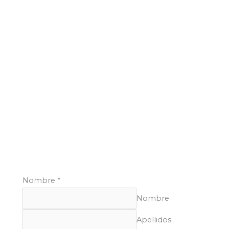
pórtico de alta calidad diseñadas para optimizar tus
operaciones y aumentar la productividad.
Solicita tu
Cotización
Nombre
*
Nombre
Apellidos