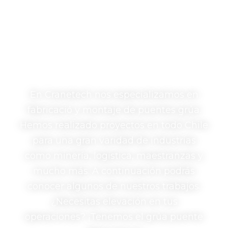
Nuestros proyectos
En Cranetech nos especializamos en
fabricació y montaje de puentes grúa.
Hemos realizado proyectos en todo Chile
para una gran varidad de industrias
como minería, logistica, maestranzas y
mucho más. A continuación podrás
conocer algunos de nuestros trabajos.
¿Necesitas elevación en tus
operaciones? ¡Tenemos el grúa puente