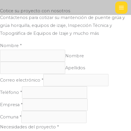
Ir
Cotice su proyecto con nosotros
al
Contáctenos para cotizar su mantención de puente grúa y
contenido
grúa horquilla, equipos de izaje, Inspección Técnica y
Topográfica de Equipos de Izaje y mucho más
Nombre
*
Nombre
Apellidos
Correo electrónico
*
Teléfono
*
Empresa
*
Comuna
*
Necesidades del proyecto
*