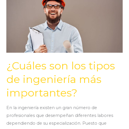
los
tipos
de
ingeniería
más
importantes?
¿Cuáles son los tipos
de ingeniería más
importantes?
En la ingeniería existen un gran número de
profesionales que desempeñan diferentes labores
dependiendo de su especialización. Puesto que