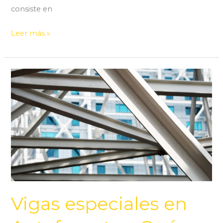
consiste en
Leer más »
Vigas
especiales
en
Antofagasta:
¿Qué
son?
Vigas especiales en