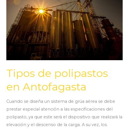
polipastos
en
Antofagasta
Tipos de polipastos
en Antofagasta
Cuando se diseña un sistema de grúa aérea se debe
prestar especial atención a las especificaciones del
polipasto, ya que este será el dispositivo que realizará la
elevación y el descenso de la carga. A su vez, los