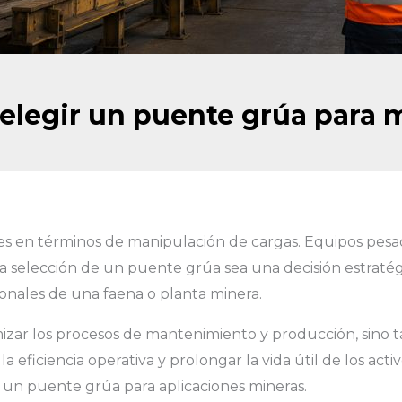
legir un puente grúa para 
ntes en términos de manipulación de cargas. Equipos p
a selección de un puente grúa sea una decisión estraté
ionales de una faena o planta minera.
mizar los procesos de mantenimiento y producción, sino t
la eficiencia operativa y prolongar la vida útil de los acti
 un puente grúa para aplicaciones mineras.