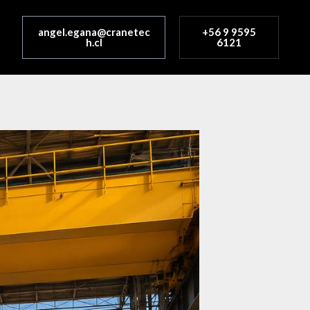
angel.egana@cranetec
+56 9 9595
h.cl
6121